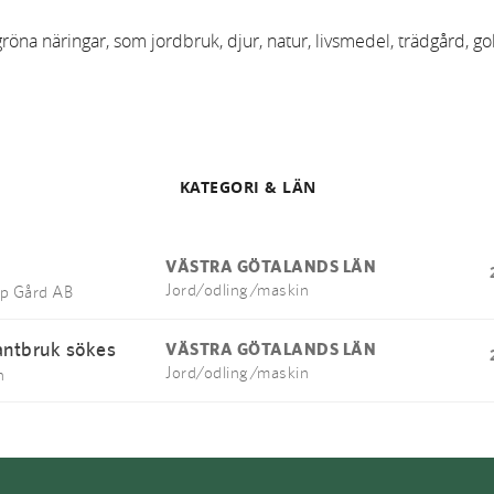
na näringar, som jordbruk, djur, natur, livsmedel, trädgård, gol
KATEGORI & LÄN
VÄSTRA GÖTALANDS LÄN
Jord/odling/maskin
p Gård AB
lantbruk sökes
VÄSTRA GÖTALANDS LÄN
Jord/odling/maskin
n