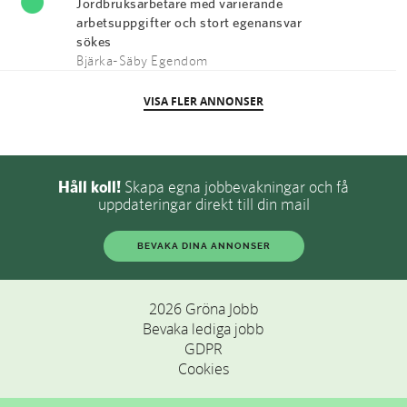
Jordbruksarbetare med varierande
arbetsuppgifter och stort egenansvar
sökes
Bjärka-Säby Egendom
VISA FLER ANNONSER
Håll koll!
Skapa egna jobbevakningar och få
uppdateringar direkt till din mail
BEVAKA DINA ANNONSER
2026 Gröna Jobb
Bevaka lediga jobb
GDPR
Cookies