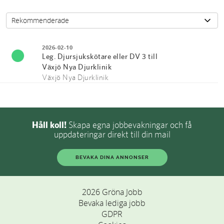
2026-02-10
Leg. Djursjukskötare eller DV 3 till
Växjö Nya Djurklinik
Växjö Nya Djurklinik
Håll koll!
Skapa egna jobbevakningar och få
uppdateringar direkt till din mail
BEVAKA DINA ANNONSER
2026 Gröna Jobb
Bevaka lediga jobb
GDPR