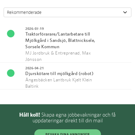
2026-07-19
Traktorförarare/Lantarbetare till
Mjölkgård i Sandsjö, Blattnicksele,
Sorsele Kommun
MJ Jordbruk & Entreprenad, Max
Jönsson
2026-04-21
Djurskötare till mjölkgård (robot)
Ängesbäcken Lantbruk Kjelt Klein
Baltink
Håll koll!
Skapa egna jobbevakningar och få
uppdateringar direkt till din mail
BEVAKA DINA ANNONSER