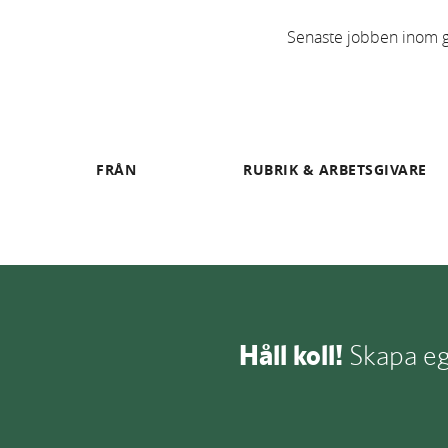
Senaste jobben inom grö
FRÅN
RUBRIK & ARBETSGIVARE
Håll koll!
Skapa egn