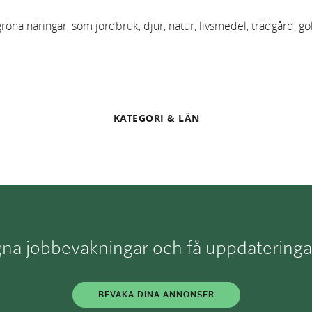
na näringar, som jordbruk, djur, natur, livsmedel, trädgård, gol
KATEGORI & LÄN
a jobbevakningar och få uppdateringar d
BEVAKA DINA ANNONSER