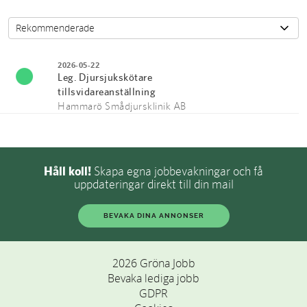
2026-05-22
Leg. Djursjukskötare
tillsvidareanställning
Hammarö Smådjursklinik AB
Håll koll!
Skapa egna jobbevakningar och få
uppdateringar direkt till din mail
BEVAKA DINA ANNONSER
2026 Gröna Jobb
Bevaka lediga jobb
GDPR