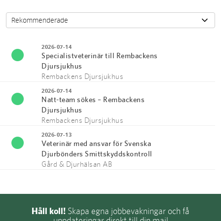
2026-07-14
Specialistveterinär till Rembackens
Djursjukhus
Rembackens Djursjukhus
2026-07-14
Natt-team sökes – Rembackens
Djursjukhus
Rembackens Djursjukhus
2026-07-13
Veterinär med ansvar för Svenska
Djurbönders Smittskyddskontroll
Gård & Djurhälsan AB
Håll koll!
Skapa egna jobbevakningar och få
uppdateringar direkt till din mail