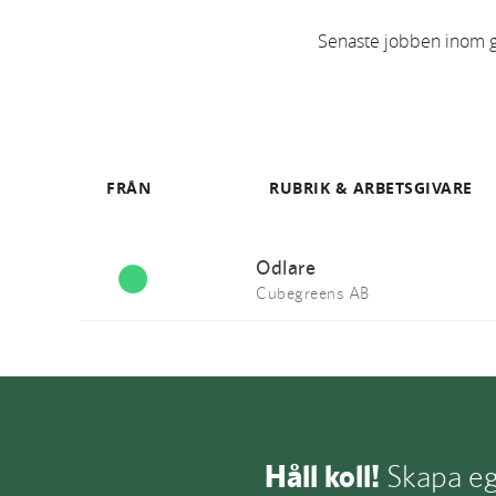
Senaste jobben inom grö
FRÅN
RUBRIK & ARBETSGIVARE
Odlare
Cubegreens AB
Håll koll!
Skapa egn