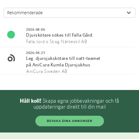
2026-08-06
Djurskötare sökes till Falla Gård.
Falla Jord o Skog Närkeskil AB
2026-04-21
Leg. djursjukskötare till natt-teamet
på AniCura Kumla Djursjukhus
AniCura Sweden AB
Håll koll!
Skapa egna jobbevakningar och få
uppdateringar direkt till din mail
BEVAKA DINA ANNONSER