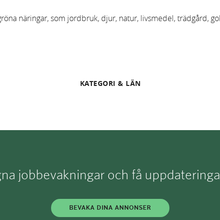
na näringar, som jordbruk, djur, natur, livsmedel, trädgård, gol
KATEGORI & LÄN
a jobbevakningar och få uppdateringar d
BEVAKA DINA ANNONSER