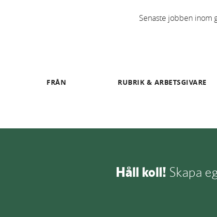
Senaste jobben inom grö
FRÅN
RUBRIK & ARBETSGIVARE
Håll koll!
Skapa egn