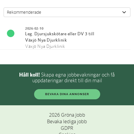
2026-02-10
Leg. Djursjukskötare eller DV 3 till
Växjö Nya Djurklinik
Växjö Nya Djurklinik
Håll koll!
Skapa egna jobbevakningar och få
uppdateringar direkt till din mail
BEVAKA DINA ANNONSER
2026 Gröna Jobb
Bevaka lediga jobb
GDPR