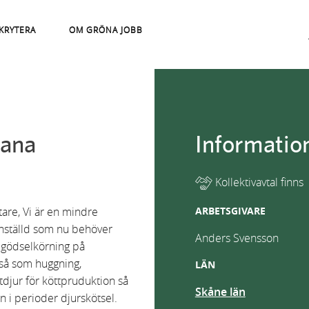
KRYTERA
OM GRÖNA JOBB
vana
Informatio
Kollektivavtal finns
are, Vi är en mindre
ARBETSGIVARE
nställd som nu behöver
Anders Svensson
h gödselkörning på
 så som huggning,
LÄN
tdjur för köttpruduktion så
Skåne län
n i perioder djurskötsel.