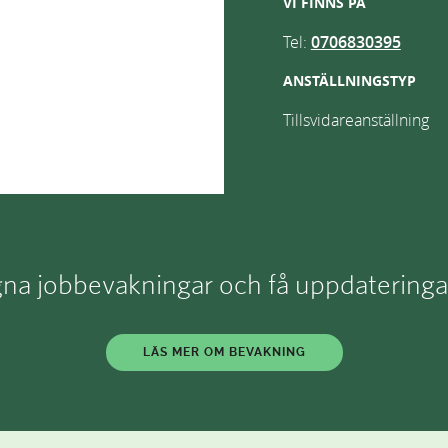
VI FINNS PÅ
Tel:
0706830395
ANSTÄLLNINGSTYP
Tillsvidareanställning
a jobbevakningar och få uppdateringar d
LÄS MER OM BEVAKNING