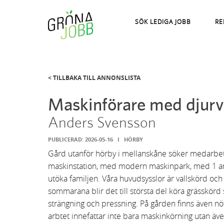
SÖK LEDIGA JOBB
RE
< TILLBAKA TILL ANNONSLISTA
Maskinförare med djur
Anders Svensson
PUBLICERAD:
2026-05-16
I
HÖRBY
Gård utanför hörby i mellanskåne söker medarbet
maskinstation, med modern maskinpark, med 1 a
utöka familjen. Våra huvudsysslor är vallskörd oc
sommarana blir det till största del köra grässkörd
strängning och pressning. På gården finns även nö
arbtet innefattar inte bara maskinkörning utan äve