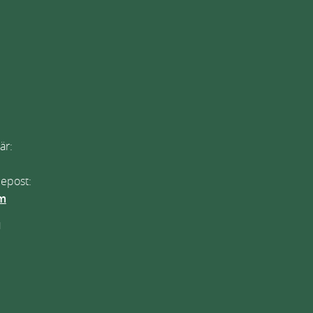
är:
 epost:
om
N