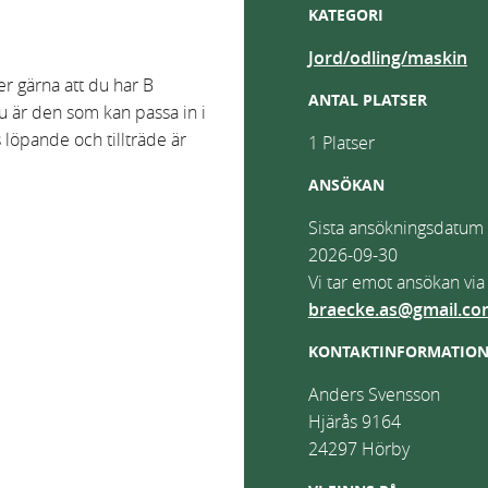
KATEGORI
Jord/odling/maskin
ser gärna att du har B
ANTAL PLATSER
du är den som kan passa in i
s löpande och tillträde är
1 Platser
ANSÖKAN
Sista ansökningsdatum 
2026-09-30
Vi tar emot ansökan via
braecke.as@gmail.c
KONTAKTINFORMATIO
Anders Svensson
Hjärås 9164
24297
Hörby