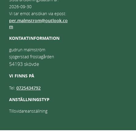
2026-09-30
Vi tar emot ansökan via epost:
per.malmstrom@outlook.co
m
KONTAKTINFORMATION
gudrun malmström
sjogerstad frostagården
54193
skövde
VI FINNS PÅ
Tel:
0725434792
ANSTÄLLNINGSTYP
Tillsvidareanställning