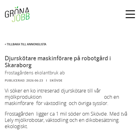
Togg
navig
< TILLBAKA TILL ANNONSLISTA
Djurskötare maskinförare på robotgård i
Skaraborg
Frostagårdens ekolantbruk ab
PUBLICERAD:
2026-06-23
I
SKÖVDE
Vi söker en ko intreserad djurskötare till vår
mjölkproduktion och en
maskinförare för växtodling och övriga sysslor.
Frostagården ligger ca 1 mil söder om Skövde. Med två
Lely mjölkrobotar, väktodling och en dikobesättning.
ekologiskt.