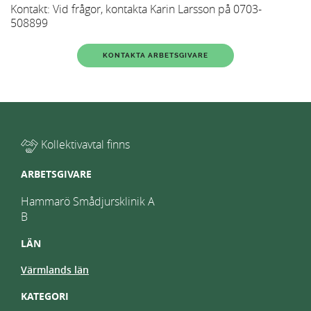
Kontakt: Vid frågor, kontakta Karin Larsson på 0703-
508899
KONTAKTA ARBETSGIVARE
Kollektivavtal finns
ARBETSGIVARE
Hammarö Smådjursklinik A
B
LÄN
Värmlands län
KATEGORI