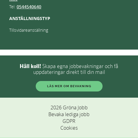
Tel:
0544540640
ANSTÄLLNINGSTYP
Tillsvidareanställning
Håll koll!
Skapa egna jobbevakningar och få
uppdateringar direkt till din mail
LÄS MER OM BEVAKNING
2026 Gröna Jobb
Bevaka lediga jobb
GDPR
Cookies