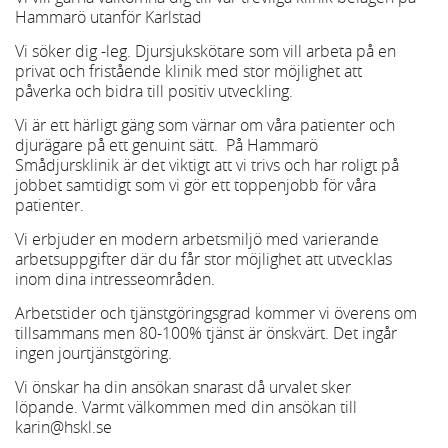
Hammarö utanför Karlstad
Vi söker dig -leg. Djursjukskötare som vill arbeta på en
privat och fristående klinik med stor möjlighet att
påverka och bidra till positiv utveckling.
Vi är ett härligt gäng som värnar om våra patienter och
djurägare på ett genuint sätt. På Hammarö
Smådjursklinik är det viktigt att vi trivs och har roligt på
jobbet samtidigt som vi gör ett toppenjobb för våra
patienter.
Vi erbjuder en modern arbetsmiljö med varierande
arbetsuppgifter där du får stor möjlighet att utvecklas
inom dina intresseområden.
Arbetstider och tjänstgöringsgrad kommer vi överens om
tillsammans men 80-100% tjänst är önskvärt. Det ingår
ingen jourtjänstgöring.
Vi önskar ha din ansökan snarast då urvalet sker
löpande. Varmt välkommen med din ansökan till
karin@hskl.se