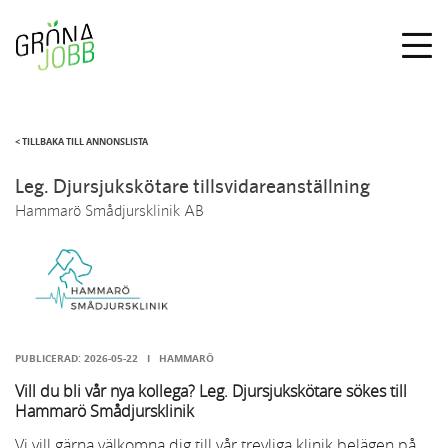
Togg
navig
< TILLBAKA TILL ANNONSLISTA
Leg. Djursjukskötare tillsvidareanställning
Hammarö Smådjursklinik AB
PUBLICERAD:
2026-05-22
I
HAMMARÖ
Vill du bli vår nya kollega? Leg. Djursjukskötare sökes till
Hammarö Smådjursklinik
Vi vill gärna välkomna dig till vår trevliga klinik belägen på