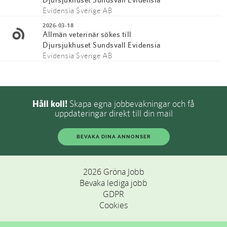
Evidensia Sverige AB
2026-03-18
Allmän veterinär sökes till
Djursjukhuset Sundsvall Evidensia
Evidensia Sverige AB
Håll koll!
Skapa egna jobbevakningar och få
uppdateringar direkt till din mail
BEVAKA DINA ANNONSER
2026 Gröna Jobb
Bevaka lediga jobb
GDPR
Cookies