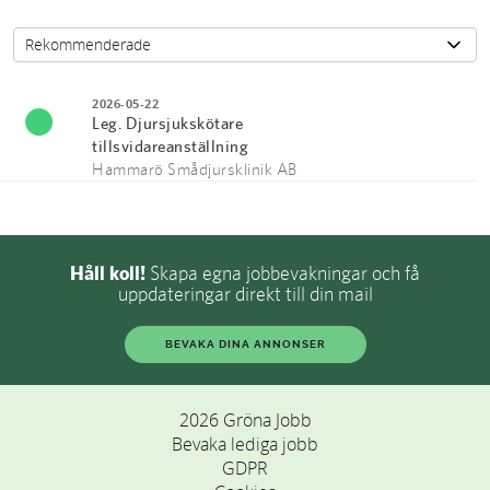
2026-05-22
Leg. Djursjukskötare
tillsvidareanställning
Hammarö Smådjursklinik AB
Håll koll!
Skapa egna jobbevakningar och få
uppdateringar direkt till din mail
BEVAKA DINA ANNONSER
2026 Gröna Jobb
Bevaka lediga jobb
GDPR