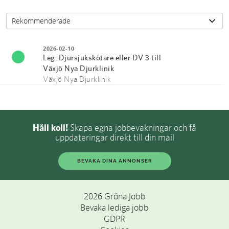
2026-02-10
Leg. Djursjukskötare eller DV 3 till
Växjö Nya Djurklinik
Växjö Nya Djurklinik
Håll koll!
Skapa egna jobbevakningar och få
uppdateringar direkt till din mail
BEVAKA DINA ANNONSER
2026 Gröna Jobb
Bevaka lediga jobb
GDPR